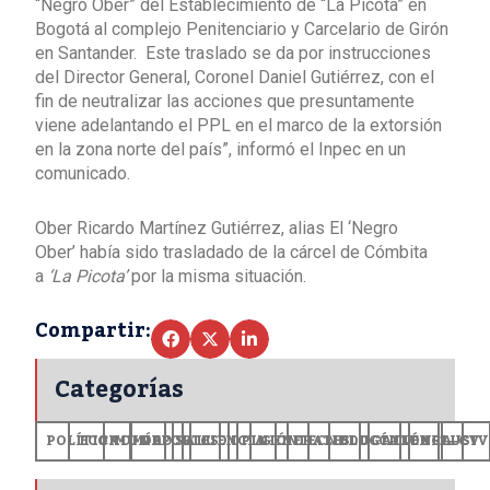
“Negro Ober” del Establecimiento de “La Picota” en
Bogotá al complejo Penitenciario y Carcelario de Girón
en Santander. Este traslado se da por instrucciones
del Director General, Coronel Daniel Gutiérrez, con el
fin de neutralizar las acciones que presuntamente
viene adelantando el PPL en el marco de la extorsión
en la zona norte del país”, informó el Inpec en un
comunicado.
Ober Ricardo Martínez Gutiérrez, alias El ‘Negro
Ober’ había sido trasladado de la cárcel de Cómbita
a
‘La Picota’
por la misma situación.
Compartir:
Categorías
POLÍTICA
ECONOMÍA
MUNDO
DEPORTES
SALUD
CIENCIA
OPINIÓN
GENERALES
TECNOLOGÍA
EDUCACIÓN
CULTURA
EXCLUSI
+CV