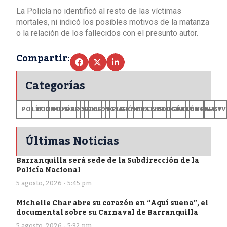
La Policía no identificó al resto de las víctimas
mortales, ni indicó los posibles motivos de la matanza
o la relación de los fallecidos con el presunto autor.
Compartir:
Categorías
POLÍTICA
ECONOMÍA
MUNDO
DEPORTES
SALUD
CIENCIA
OPINIÓN
GENERALES
TECNOLOGÍA
EDUCACIÓN
CULTURA
EXCLUSI
+CV
Últimas Noticias
Barranquilla será sede de la Subdirección de la
Policía Nacional
5 agosto, 2026 - 5:45 pm
Michelle Char abre su corazón en “Aquí suena”, el
documental sobre su Carnaval de Barranquilla
5 agosto, 2026 - 5:32 pm