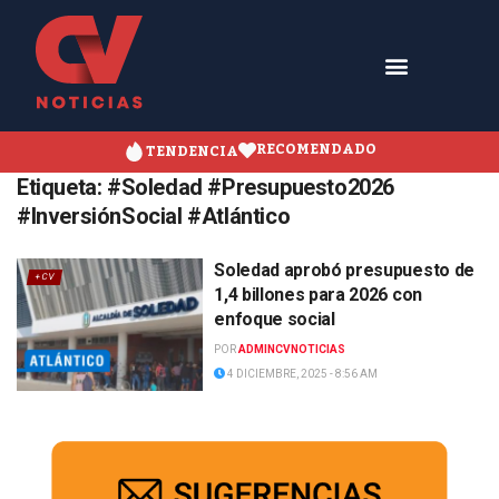
RECOMENDADO
TENDENCIA
Etiqueta:
#Soledad #Presupuesto2026
#InversiónSocial #Atlántico
Soledad aprobó presupuesto de
+CV
1,4 billones para 2026 con
enfoque social
POR
ADMINCVNOTICIAS
4 DICIEMBRE, 2025 - 8:56 AM