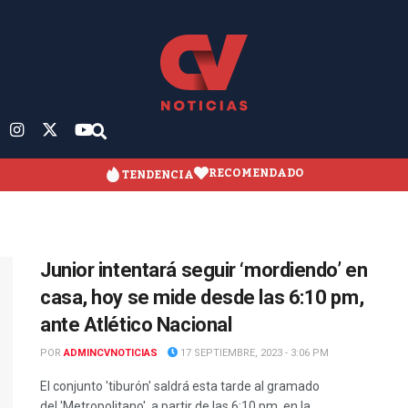
RECOMENDADO
TENDENCIA
Junior intentará seguir ‘mordiendo’ en
casa, hoy se mide desde las 6:10 pm,
ante Atlético Nacional
POR
ADMINCVNOTICIAS
17 SEPTIEMBRE, 2023 - 3:06 PM
El conjunto 'tiburón' saldrá esta tarde al gramado
del 'Metropolitano', a partir de las 6:10 pm, en la