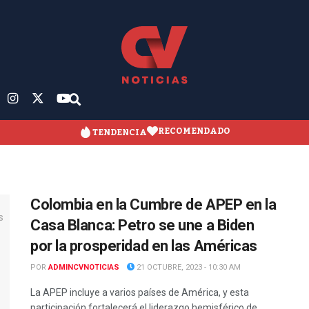
RECOMENDADO
TENDENCIA
Colombia en la Cumbre de APEP en la
Casa Blanca: Petro se une a Biden
por la prosperidad en las Américas
POR
ADMINCVNOTICIAS
21 OCTUBRE, 2023 - 10:30 AM
La APEP incluye a varios países de América, y esta
participación fortalecerá el liderazgo hemisférico de