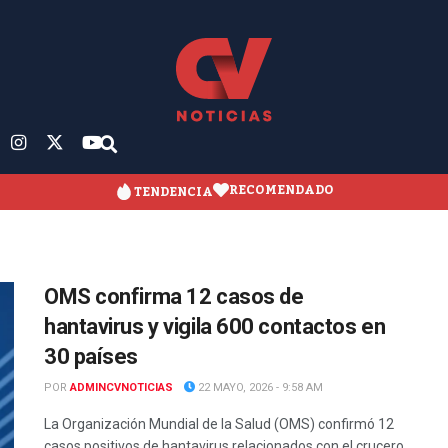
RECOMENDADO
TENDENCIA
OMS confirma 12 casos de
hantavirus y vigila 600 contactos en
30 países
POR
ADMINCVNOTICIAS
22 MAYO, 2026 - 9:58 AM
La Organización Mundial de la Salud (OMS) confirmó 12
casos positivos de hantavirus relacionados con el crucero