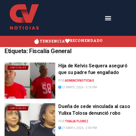
RECOMENDADO
TENDENCIA
Etiqueta:
Fiscalía General
Hija de Kelvis Sequera aseguró
JUDICIALES
que su padre fue engañado
POR
ADMINCVNOTICIAS
21 MAYO, 2026 - 3:19 PM
Dueña de sede vinculada al caso
JUDICIALES
Yulixa Tolosa denunció robo
POR
THALIA FLOREZ
21 MAYO, 2026 - 2:59 PM