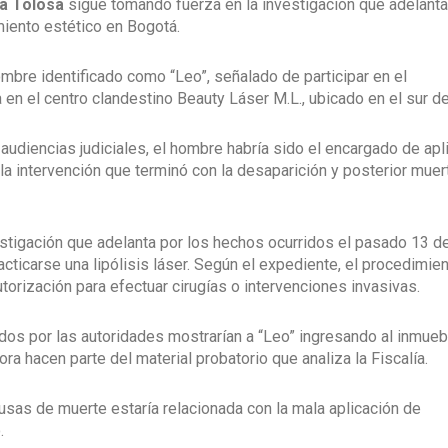
xa Tolosa
sigue tomando fuerza en la investigación que adelanta
imiento estético en Bogotá.
bre identificado como “Leo”, señalado de participar en el
 en el centro clandestino Beauty Láser M.L., ubicado en el sur d
udiencias judiciales, el hombre habría sido el encargado de apl
 intervención que terminó con la desaparición y posterior muert
tigación que adelanta por los hechos ocurridos el pasado 13 d
cticarse una lipólisis láser. Según el expediente, el procedimie
torización para efectuar cirugías o intervenciones invasivas.
os por las autoridades mostrarían a “Leo” ingresando al inmue
a hacen parte del material probatorio que analiza la Fiscalía.
usas de muerte estaría relacionada con la mala aplicación de
.