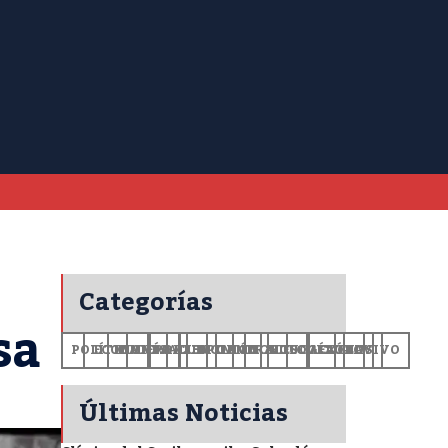
Categorías
sa
POLÍTICA
ECONOMÍA
MUNDO
DEPORTES
SALUD
CIENCIA
OPINIÓN
GENERALES
TECNOLOGÍA
EDUCACIÓN
CULTURA
EXCLUSIVO
+CV
Últimas Noticias