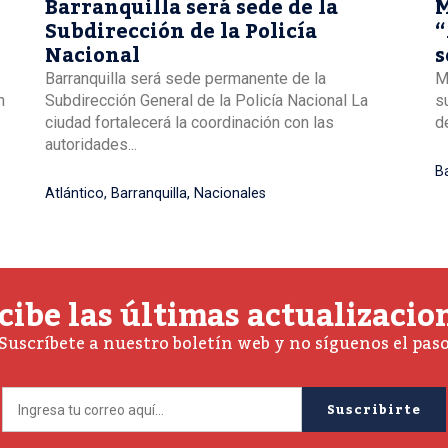
Barranquilla será sede de la
M
Subdirección de la Policía
“
Nacional
s
B
Barranquilla será sede permanente de la
M
n
Subdirección General de la Policía Nacional La
s
ciudad fortalecerá la coordinación con las
de
autoridades...
Ba
Atlántico
,
Barranquilla
,
Nacionales
cibe las últimas actualizacio
Suscríbete a nuestro boletín web y no síguenos el pas