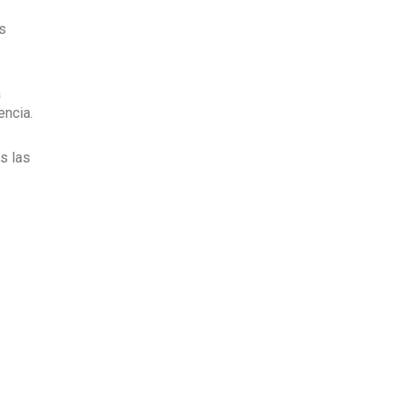
s
a
encia.
s las