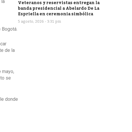
 la
Veteranos y reservistas entregan la
banda presidencial a Abelardo De La
Espriella en ceremonia simbólica
5 agosto, 2026 - 3:31 pm
e Bogotá.
icar
e de la
e mayo,
nto se
ble donde