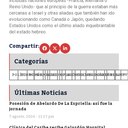
incluidas naciones europeas -Francia, Alemania o
Reino Unido- que al principio de la guerra estaban más
cercanas a Israel y otras aliadas que también han ido
evolucionando como Canadá o Japón, quedando
Estados Unidos como el último aliado inquebrantable
del estado hebreo.
Compartir:
Categorías
POLÍTICA
ECONOMÍA
MUNDO
DEPORTES
SALUD
CIENCIA
OPINIÓN
GENERALES
TECNOLOGÍA
EDUCACIÓN
CULTURA
EXCLUSI
+CV
Últimas Noticias
Posesión de Abelardo De La Espriella: así fue la
jornada
7 agosto, 2026 - 11:17 pm
Clínica del Caribe recibe Galardón Hospital