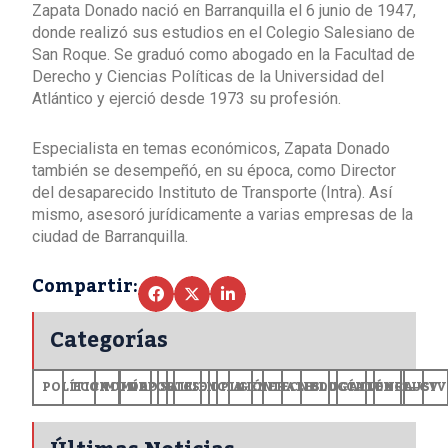
Zapata Donado nació en Barranquilla el 6 junio de 1947,
donde realizó sus estudios en el Colegio Salesiano de
San Roque. Se graduó como abogado en la Facultad de
Derecho y Ciencias Políticas de la Universidad del
Atlántico y ejerció desde 1973 su profesión.
Especialista en temas económicos, Zapata Donado
también se desempeñó, en su época, como Director
del desaparecido Instituto de Transporte (Intra). Así
mismo, asesoró jurídicamente a varias empresas de la
ciudad de Barranquilla.
Compartir:
Categorías
POLÍTICA
ECONOMÍA
MUNDO
DEPORTES
SALUD
CIENCIA
OPINIÓN
GENERALES
TECNOLOGÍA
EDUCACIÓN
CULTURA
EXCLUSI
+CV