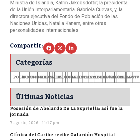
Ministra de Islandia, Katrin Jakobsdottir; la presidenta
de la Unión Interparlamentaria, Gabriela Cuevas, y, la
directora ejecutiva del Fondo de Población de las
Naciones Unidas, Natalia Kanem, entre otras
personalidades internacionales.
Compartir:
Categorías
POLÍTICA
ECONOMÍA
MUNDO
DEPORTES
SALUD
CIENCIA
OPINIÓN
GENERALES
TECNOLOGÍA
EDUCACIÓN
CULTURA
EXCLUSI
+CV
Últimas Noticias
Posesión de Abelardo De La Espriella: así fue la
jornada
7 agosto, 2026 - 11:17 pm
Clínica del Caribe recibe Galardón Hospital