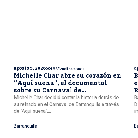
agosto 5, 2026
a
18 Vizualizaciones
Michelle Char abre su corazón en
B
“Aquí suena”, el documental
e
sobre su Carnaval de
R
Barranquilla
Michelle Char decidió contar la historia detrás de
B
su reinado en el Carnaval de Barranquilla a través
D
de “Aquí suena”,...
i
Barranquilla
Ba