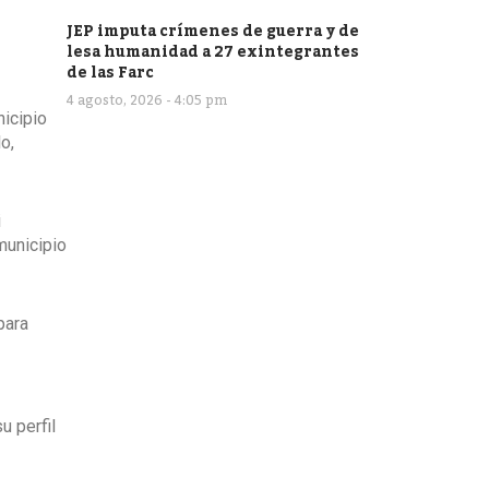
JEP imputa crímenes de guerra y de
lesa humanidad a 27 exintegrantes
de las Farc
4 agosto, 2026 - 4:05 pm
nicipio
o,
i
municipio
para
u perfil