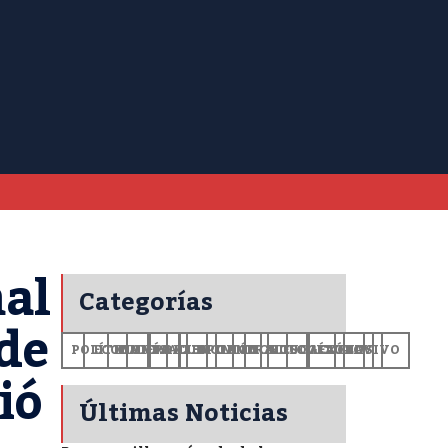
mal
Categorías
 de
POLÍTICA
ECONOMÍA
MUNDO
DEPORTES
SALUD
CIENCIA
OPINIÓN
GENERALES
TECNOLOGÍA
EDUCACIÓN
CULTURA
EXCLUSIVO
+CV
ió
Últimas Noticias