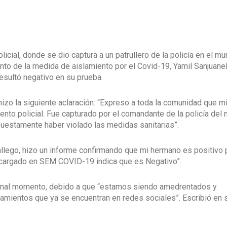
cial, donde se dio captura a un patrullero de la policía en el mu
ento de la medida de aislamiento por el Covid-19, Yamil Sanjuanel
resultó negativo en su prueba.
 hizo la siguiente aclaración: “Expreso a toda la comunidad que m
nto policial. Fue capturado por el comandante de la policía del 
supuestamente haber violado las medidas sanitarias”.
llego, hizo un informe confirmando que mi hermano es positivo 
o cargado en SEM COVID-19 indica que es Negativo”.
n mal momento, debido a que “estamos siendo amedrentados y
mientos que ya se encuentran en redes sociales”. Escribió en s