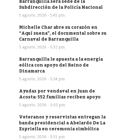
Barranquilla será sede de la
Subdirección de la Policía Nacional
5 agosto, 2026 - 5:45 pm
Michelle Char abre su corazón en
“Aquí suena”, el documental sobre su
Carnaval de Barranquilla
5 agosto, 2026 - 5:32 pm
Barranquilla le apuesta a la energía
eólica con apoyo del Reino de
Dinamarca
5 agosto, 2026 - 5:24 pm
Ayudas por vendaval en Juan de
Acosta: 552 familias reciben apoyo
5 agosto, 2026 - 5:02 pm
Veteranos y reservistas entregan la
banda presidencial a Abelardo De La
Espriella en ceremonia simbólica
5 agosto, 2026 - 3:31 pm