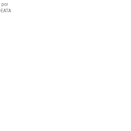
o por
 DEATA