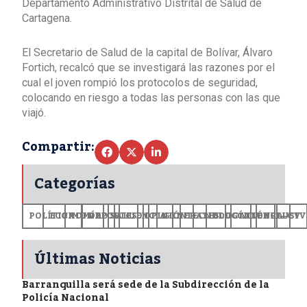
Departamento Administrativo Distrital de Salud de
Cartagena.
El Secretario de Salud de la capital de Bolívar, Álvaro
Fortich, recalcó que se investigará las razones por el
cual el joven rompió los protocolos de seguridad,
colocando en riesgo a todas las personas con las que
viajó.
Compartir:
Categorías
POLÍTICA
ECONOMÍA
MUNDO
DEPORTES
SALUD
CIENCIA
OPINIÓN
GENERALES
TECNOLOGÍA
EDUCACIÓN
CULTURA
EXCLUSI
+CV
Últimas Noticias
Barranquilla será sede de la Subdirección de la
Policía Nacional