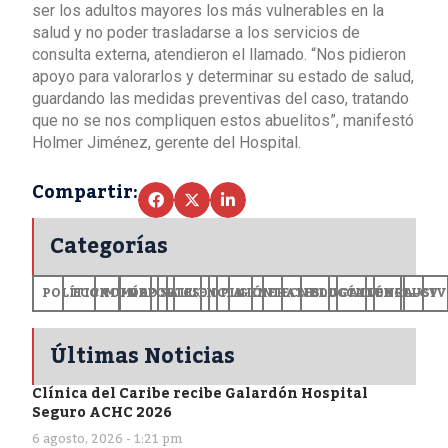
ser los adultos mayores los más vulnerables en la
salud y no poder trasladarse a los servicios de
consulta externa, atendieron el llamado. “Nos pidieron
apoyo para valorarlos y determinar su estado de salud,
guardando las medidas preventivas del caso, tratando
que no se nos compliquen estos abuelitos”, manifestó
Holmer Jiménez, gerente del Hospital.
Compartir:
Categorías
POLÍTICA
ECONOMÍA
MUNDO
DEPORTES
SALUD
CIENCIA
OPINIÓN
GENERALES
TECNOLOGÍA
EDUCACIÓN
CULTURA
EXCLUSI
+CV
Últimas Noticias
Clínica del Caribe recibe Galardón Hospital
Seguro ACHC 2026
6 agosto, 2026 - 1:21 pm