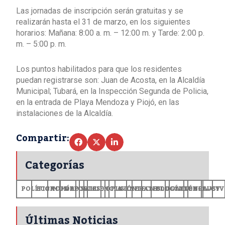
Las jornadas de inscripción serán gratuitas y se
realizarán hasta el 31 de marzo, en los siguientes
horarios: Mañana: 8:00 a. m. – 12:00 m. y Tarde: 2:00 p.
m. – 5:00 p. m.
Los puntos habilitados para que los residentes
puedan registrarse son: Juan de Acosta, en la Alcaldía
Municipal; Tubará, en la Inspección Segunda de Policia,
en la entrada de Playa Mendoza y Piojó, en las
instalaciones de la Alcaldía.
Compartir:
Categorías
POLÍTICA
ECONOMÍA
MUNDO
DEPORTES
SALUD
CIENCIA
OPINIÓN
GENERALES
TECNOLOGÍA
EDUCACIÓN
CULTURA
EXCLUSI
+CV
Últimas Noticias