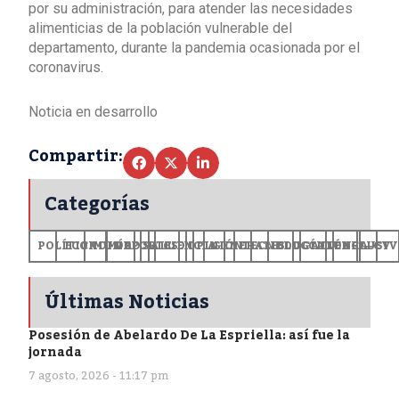
por su administración, para atender las necesidades
alimenticias de la población vulnerable del
departamento, durante la pandemia ocasionada por el
coronavirus.
Noticia en desarrollo
Compartir:
Categorías
POLÍTICA
ECONOMÍA
MUNDO
DEPORTES
SALUD
CIENCIA
OPINIÓN
GENERALES
TECNOLOGÍA
EDUCACIÓN
CULTURA
EXCLUSI
+CV
Últimas Noticias
Posesión de Abelardo De La Espriella: así fue la
jornada
7 agosto, 2026 - 11:17 pm