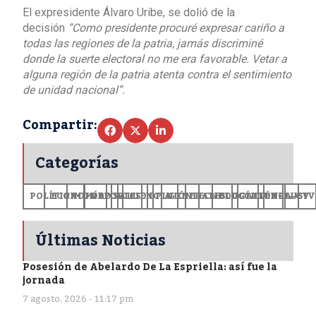
El expresidente Álvaro Uribe, se dolió de la
decisión
“Como presidente procuré expresar cariño a
todas las regiones de la patria, jamás discriminé
donde la suerte electoral no me era favorable. Vetar a
alguna región de la patria atenta contra el sentimiento
de unidad nacional”.
Compartir:
Categorías
POLÍTICA
ECONOMÍA
MUNDO
DEPORTES
SALUD
CIENCIA
OPINIÓN
GENERALES
TECNOLOGÍA
EDUCACIÓN
CULTURA
EXCLUSI
+CV
Últimas Noticias
Posesión de Abelardo De La Espriella: así fue la
jornada
7 agosto, 2026 - 11:17 pm