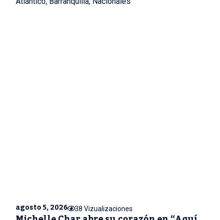
Atlántico
,
Barranquilla
,
Nacionales
agosto 5, 2026
38 Vizualizaciones
Michelle Char abre su corazón en “Aquí