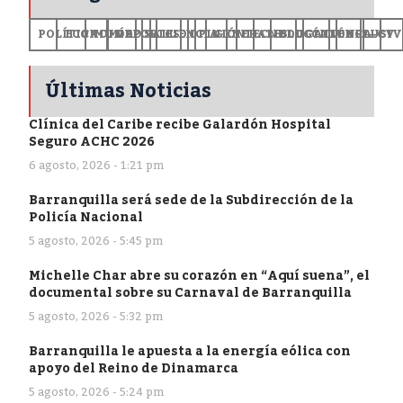
POLÍTICA
ECONOMÍA
MUNDO
DEPORTES
SALUD
CIENCIA
OPINIÓN
GENERALES
TECNOLOGÍA
EDUCACIÓN
CULTURA
EXCLUSI
+CV
Últimas Noticias
Clínica del Caribe recibe Galardón Hospital
Seguro ACHC 2026
6 agosto, 2026 - 1:21 pm
Barranquilla será sede de la Subdirección de la
Policía Nacional
5 agosto, 2026 - 5:45 pm
Michelle Char abre su corazón en “Aquí suena”, el
documental sobre su Carnaval de Barranquilla
5 agosto, 2026 - 5:32 pm
Barranquilla le apuesta a la energía eólica con
apoyo del Reino de Dinamarca
5 agosto, 2026 - 5:24 pm