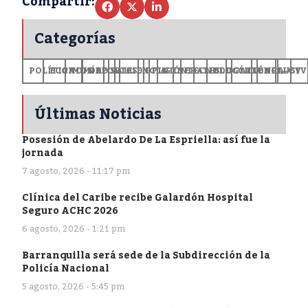
Compartir:
Categorías
POLÍTICA
ECONOMÍA
MUNDO
DEPORTES
SALUD
CIENCIA
OPINIÓN
GENERALES
TECNOLOGÍA
EDUCACIÓN
CULTURA
EXCLUSI
+CV
Últimas Noticias
Posesión de Abelardo De La Espriella: así fue la
jornada
7 agosto, 2026 - 11:17 pm
Clínica del Caribe recibe Galardón Hospital
Seguro ACHC 2026
6 agosto, 2026 - 1:21 pm
Barranquilla será sede de la Subdirección de la
Policía Nacional
5 agosto, 2026 - 5:45 pm