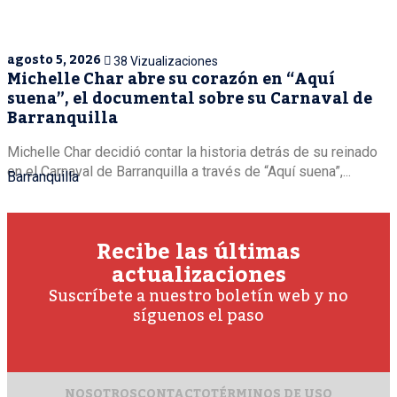
agosto 5, 2026
38 Vizualizaciones
Michelle Char abre su corazón en “Aquí
suena”, el documental sobre su Carnaval de
Barranquilla
Michelle Char decidió contar la historia detrás de su reinado
en el Carnaval de Barranquilla a través de “Aquí suena”,...
Barranquilla
Recibe las últimas
actualizaciones
Suscríbete a nuestro boletín web y no
síguenos el paso
NOSOTROS
CONTACTO
TÉRMINOS DE USO