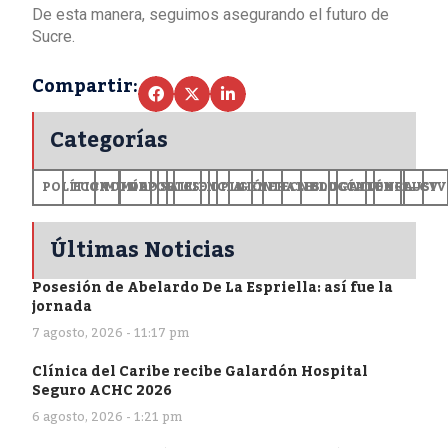
De esta manera, seguimos asegurando el futuro de
Sucre.
Compartir:
Categorías
POLÍTICA
ECONOMÍA
MUNDO
DEPORTES
SALUD
CIENCIA
OPINIÓN
GENERALES
TECNOLOGÍA
EDUCACIÓN
CULTURA
EXCLUSI
+CV
Últimas Noticias
Posesión de Abelardo De La Espriella: así fue la
jornada
7 agosto, 2026 - 11:17 pm
Clínica del Caribe recibe Galardón Hospital
Seguro ACHC 2026
6 agosto, 2026 - 1:21 pm