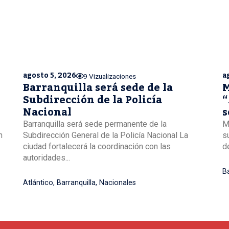
agosto 5, 2026
a
9 Vizualizaciones
Barranquilla será sede de la
M
Subdirección de la Policía
“
Nacional
s
B
Barranquilla será sede permanente de la
M
n
Subdirección General de la Policía Nacional La
s
ciudad fortalecerá la coordinación con las
de
autoridades...
Ba
Atlántico
,
Barranquilla
,
Nacionales