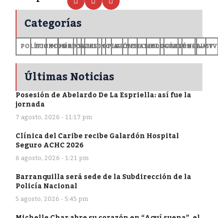
Categorías
POLÍTICA
ECONOMÍA
MUNDO
DEPORTES
SALUD
CIENCIA
OPINIÓN
GENERALES
TECNOLOGÍA
EDUCACIÓN
CULTURA
EXCLUSI
+CV
Últimas Noticias
Posesión de Abelardo De La Espriella: así fue la
jornada
7 agosto, 2026 - 11:17 pm
Clínica del Caribe recibe Galardón Hospital
Seguro ACHC 2026
6 agosto, 2026 - 1:21 pm
Barranquilla será sede de la Subdirección de la
Policía Nacional
5 agosto, 2026 - 5:45 pm
Michelle Char abre su corazón en “Aquí suena”, el