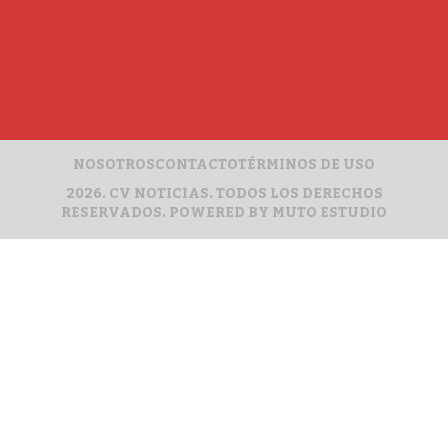
NOSOTROS
CONTACTO
TÉRMINOS DE USO
2026. CV NOTICIAS. TODOS LOS DERECHOS
RESERVADOS. POWERED BY
MUTO ESTUDIO