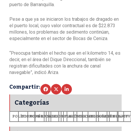
puerto de Barranquilla.
Pese a que ya se iniciaron los trabajos de dragado en
el puerto local, cuyo valor contractual es de $22.873
millones, los problemas de sedimento continúan,
especialmente en el sector de Bocas de Ceniza.
“Preocupa también el hecho que en el kilometro 14, es
decir, en el área del Dique Direccional, también se
registran dificultades con la anchura de canal
navegable”, indicó Ariza.
Compartir:
Categorías
POLÍTICA
ECONOMÍA
MUNDO
DEPORTES
SALUD
CIENCIA
OPINIÓN
GENERALES
TECNOLOGÍA
EDUCACIÓN
CULTURA
EXCLUSI
+CV