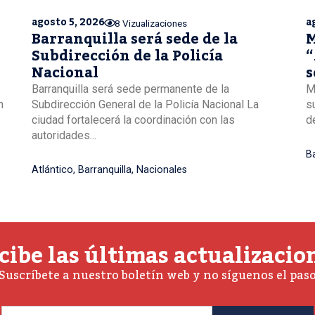
agosto 5, 2026
a
8 Vizualizaciones
Barranquilla será sede de la
M
Subdirección de la Policía
“
Nacional
s
B
Barranquilla será sede permanente de la
M
n
Subdirección General de la Policía Nacional La
s
ciudad fortalecerá la coordinación con las
de
autoridades...
Ba
Atlántico
,
Barranquilla
,
Nacionales
cibe las últimas actualizacio
Suscríbete a nuestro boletín web y no síguenos el pas