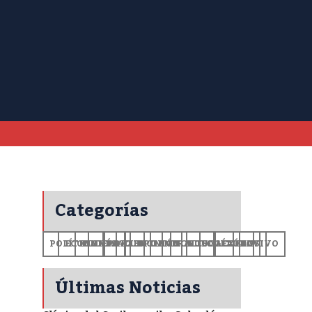
Categorías
POLÍTICA
ECONOMÍA
MUNDO
DEPORTES
SALUD
CIENCIA
OPINIÓN
GENERALES
TECNOLOGÍA
EDUCACIÓN
CULTURA
EXCLUSIVO
+CV
Últimas Noticias