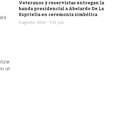
Veteranos y reservistas entregan la
banda presidencial a Abelardo De La
Espriella en ceremonia simbólica
ará
5 agosto, 2026 - 3:31 pm
lizar
mo un