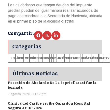
Los ciudadanos que tengan deudas del impuesto
predial, pueden de igual manera realizar acuerdos de
pago acercándose a la Secretaría de Hacienda, ubicada
en el primer piso de la alcaldía distrital
Compartir:
Categorías
POLÍTICA
ECONOMÍA
MUNDO
DEPORTES
SALUD
CIENCIA
OPINIÓN
GENERALES
TECNOLOGÍA
EDUCACIÓN
CULTURA
EXCLUSI
+CV
Últimas Noticias
Posesión de Abelardo De La Espriella: así fue la
jornada
7 agosto, 2026 - 11:17 pm
Clínica del Caribe recibe Galardón Hospital
Seguro ACHC 2026