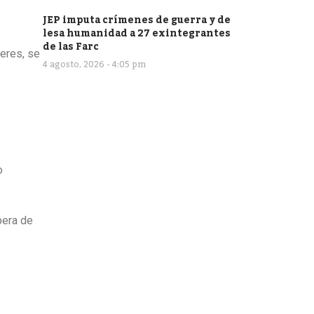
JEP imputa crímenes de guerra y de
lesa humanidad a 27 exintegrantes
de las Farc
jeres, se
4 agosto, 2026 - 4:05 pm
o
pera de