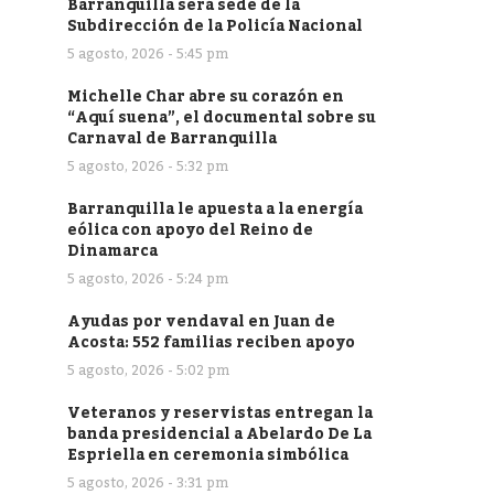
Barranquilla será sede de la
Subdirección de la Policía Nacional
5 agosto, 2026 - 5:45 pm
Michelle Char abre su corazón en
“Aquí suena”, el documental sobre su
Carnaval de Barranquilla
5 agosto, 2026 - 5:32 pm
Barranquilla le apuesta a la energía
eólica con apoyo del Reino de
Dinamarca
5 agosto, 2026 - 5:24 pm
Ayudas por vendaval en Juan de
Acosta: 552 familias reciben apoyo
5 agosto, 2026 - 5:02 pm
Veteranos y reservistas entregan la
banda presidencial a Abelardo De La
Espriella en ceremonia simbólica
5 agosto, 2026 - 3:31 pm