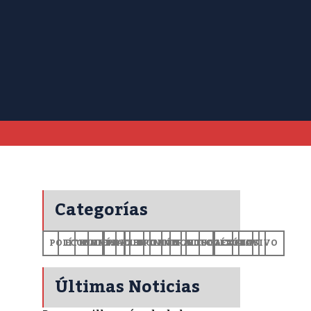
Categorías
POLÍTICA
ECONOMÍA
MUNDO
DEPORTES
SALUD
CIENCIA
OPINIÓN
GENERALES
TECNOLOGÍA
EDUCACIÓN
CULTURA
EXCLUSIVO
+CV
Últimas Noticias