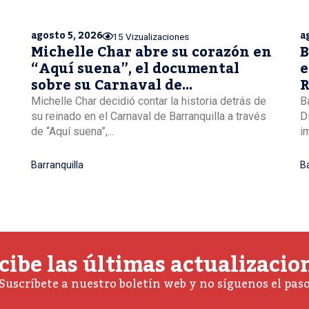
agosto 5, 2026
a
15 Vizualizaciones
Michelle Char abre su corazón en
B
“Aquí suena”, el documental
e
sobre su Carnaval de
R
Barranquilla
Michelle Char decidió contar la historia detrás de
B
su reinado en el Carnaval de Barranquilla a través
D
de “Aquí suena”,...
i
Barranquilla
Ba
cibe las últimas actualizacio
Suscríbete a nuestro boletín web y no síguenos el pas