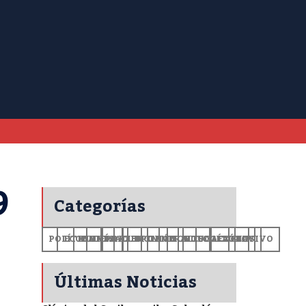
9
Categorías
POLÍTICA
ECONOMÍA
MUNDO
DEPORTES
SALUD
CIENCIA
OPINIÓN
GENERALES
TECNOLOGÍA
EDUCACIÓN
CULTURA
EXCLUSIVO
+CV
Últimas Noticias