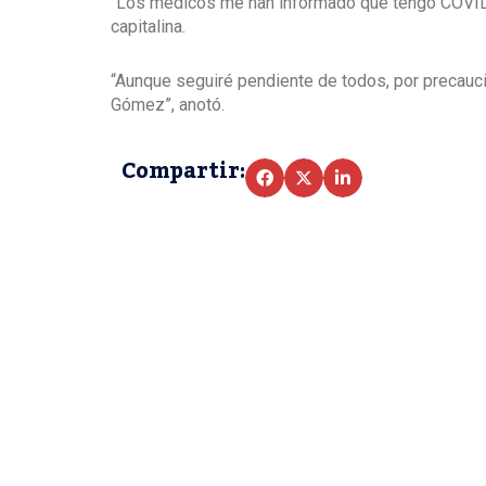
“Los médicos me han informado que tengo COVID1
capitalina.
“Aunque seguiré pendiente de todos, por precauci
Gómez”, anotó.
Compartir: