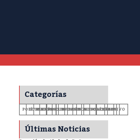
Categorías
POLÍTICA
ECONOMÍA
MUNDO
DEPORTES
SALUD
CIENCIA
OPINIÓN
GENERALES
TECNOLOGÍA
EDUCACIÓN
CULTURA
EXCLUSIVO
+CV
Últimas Noticias