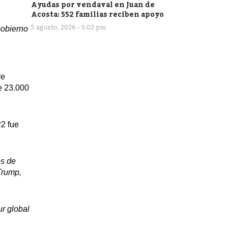
Ayudas por vendaval en Juan de
Acosta: 552 familias reciben apoyo
5 agosto, 2026 - 5:02 pm
Gobierno
re
e 23.000
22 fue
os de
Trump,
ur global