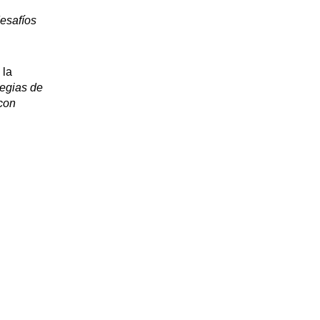
desafíos
 la
tegias de
con