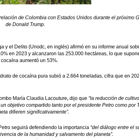
la relación de Colombia con Estados Unidos durante el próximo 
de
Donald Trump.
a y el Delito (Unodc, en inglés) afirmó en su informe anual sob
 10% en 2023 y alcanzaron las 253.000 hectáreas, lo que supon
e cocaína aumentó un 53%.
drato de cocaína pura subió a 2.664 toneladas, cifra que en 20
olombo
María Claudia
Lacouture
,
dijo que
“la reducción de cultiv
un objetivo compartido tanto por el presidente Petro como por 
a difieren significativamente”.
Petro
seguirá defendiendo la importancia
“del diálogo entre el s
vivencia de la humanidad y salvamento del planeta”.