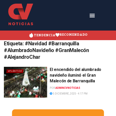
RECOMENDADO
TENDENCIA
Etiqueta:
#Navidad #Barranquilla
#AlumbradoNavideño #GranMalecón
#AlejandroChar
El encendido del alumbrado
ATLÁNTICO
navideño iluminó el Gran
Malecón de Barranquilla
POR
ADMINCVNOTICIAS
5 DICIEMBRE, 2025 - 4:17 PM