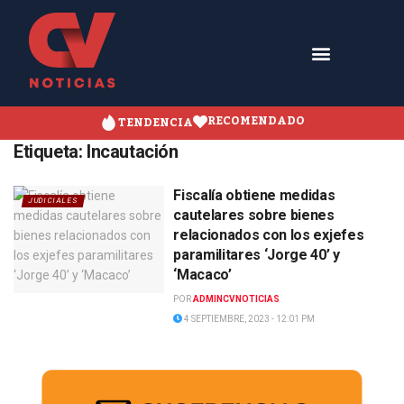
RECOMENDADO
TENDENCIA
Etiqueta:
Incautación
Fiscalía obtiene medidas
JUDICIALES
cautelares sobre bienes
relacionados con los exjefes
paramilitares ‘Jorge 40’ y
‘Macaco’
POR
ADMINCVNOTICIAS
4 SEPTIEMBRE, 2023 - 12:01 PM