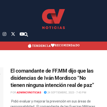
RECOMENDADO
TENDENCIA
El comandante de FF.MM dijo que las
disidencias de Iván Mordisco “No
tienen ninguna intención real de paz”
POR
ADMINCVNOTICIAS
24 SEPTIEMBRE, 2023 - 7:43 PM
Pidió evaluar y mejorar la prevención en sus áreas de
responsabilidad. El comandante de las Fuerzas Militares