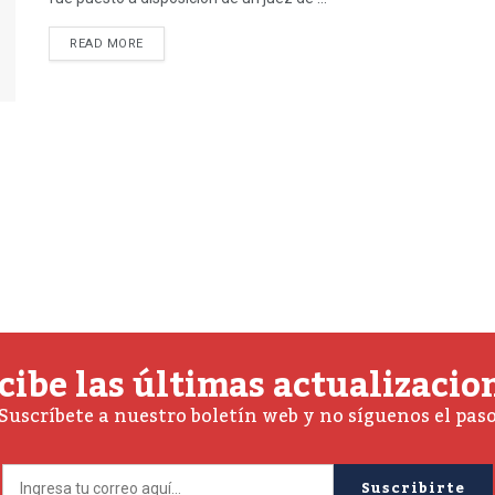
READ MORE
cibe las últimas actualizacio
Suscríbete a nuestro boletín web y no síguenos el pas