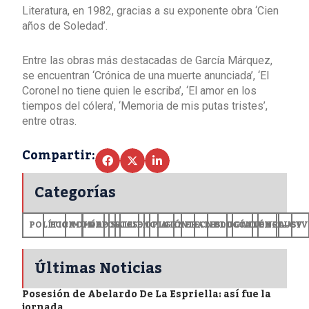
Literatura, en 1982, gracias a su exponente obra ‘Cien
años de Soledad’.
Entre las obras más destacadas de García Márquez,
se encuentran ‘Crónica de una muerte anunciada’, ‘El
Coronel no tiene quien le escriba’, ‘El amor en los
tiempos del cólera’, ‘Memoria de mis putas tristes’,
entre otras.
Compartir:
Categorías
POLÍTICA
ECONOMÍA
MUNDO
DEPORTES
SALUD
CIENCIA
OPINIÓN
GENERALES
TECNOLOGÍA
EDUCACIÓN
CULTURA
EXCLUSI
+CV
Últimas Noticias
Posesión de Abelardo De La Espriella: así fue la
jornada