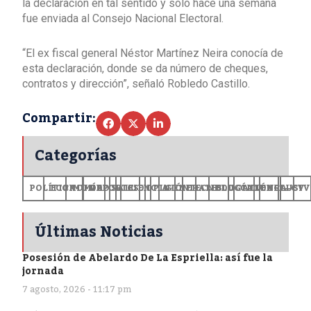
la declaración en tal sentido y solo hace una semana
fue enviada al Consejo Nacional Electoral.
“El ex fiscal general Néstor Martínez Neira conocía de
esta declaración, donde se da número de cheques,
contratos y dirección”, señaló Robledo Castillo.
Compartir:
Categorías
POLÍTICA
ECONOMÍA
MUNDO
DEPORTES
SALUD
CIENCIA
OPINIÓN
GENERALES
TECNOLOGÍA
EDUCACIÓN
CULTURA
EXCLUSI
+CV
Últimas Noticias
Posesión de Abelardo De La Espriella: así fue la
jornada
7 agosto, 2026 - 11:17 pm