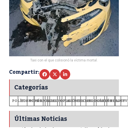
Taxi con el que colisionó la víctima mortal.
Compartir:
Categorías
POLÍTICA
ECONOMÍA
MUNDO
DEPORTES
SALUD
CIENCIA
OPINIÓN
GENERALES
TECNOLOGÍA
EDUCACIÓN
CULTURA
EXCLUSI
+CV
Últimas Noticias