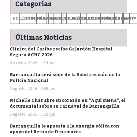
Categorías
POLÍTICA
ECONOMÍA
MUNDO
DEPORTES
SALUD
CIENCIA
OPINIÓN
GENERALES
TECNOLOGÍA
EDUCACIÓN
CULTURA
EXCLUSI
+CV
Últimas Noticias
Clínica del Caribe recibe Galardón Hospital
Seguro ACHC 2026
6 agosto, 2026 - 1:21 pm
Barranquilla será sede de la Subdirección de la
Policía Nacional
5 agosto, 2026 - 5:45 pm
Michelle Char abre su corazón en “Aquí suena”, el
documental sobre su Carnaval de Barranquilla
5 agosto, 2026 - 5:32 pm
Barranquilla le apuesta a la energía eólica con
apoyo del Reino de Dinamarca