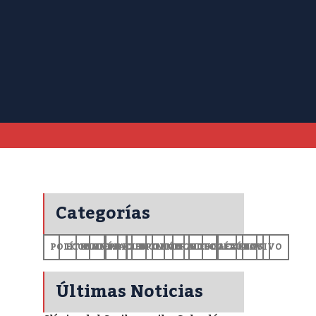
Categorías
POLÍTICA
ECONOMÍA
MUNDO
DEPORTES
SALUD
CIENCIA
OPINIÓN
GENERALES
TECNOLOGÍA
EDUCACIÓN
CULTURA
EXCLUSIVO
+CV
Últimas Noticias