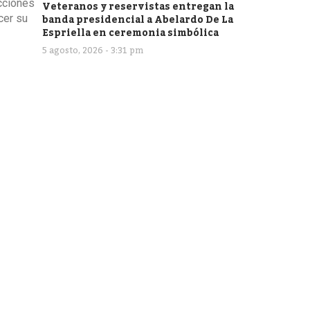
ecciones
Veteranos y reservistas entregan la
banda presidencial a Abelardo De La
cer su
Espriella en ceremonia simbólica
5 agosto, 2026 - 3:31 pm