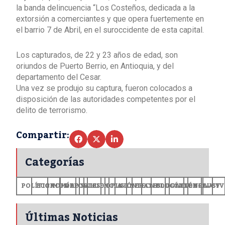
la banda delincuencia “Los Costeños, dedicada a la
extorsión a comerciantes y que opera fuertemente en
el barrio 7 de Abril, en el suroccidente de esta capital.
Los capturados, de 22 y 23 años de edad, son
oriundos de Puerto Berrio, en Antioquia, y del
departamento del Cesar.
Una vez se produjo su captura, fueron colocados a
disposición de las autoridades competentes por el
delito de terrorismo.
Compartir:
Categorías
POLÍTICA
ECONOMÍA
MUNDO
DEPORTES
SALUD
CIENCIA
OPINIÓN
GENERALES
TECNOLOGÍA
EDUCACIÓN
CULTURA
EXCLUSI
+CV
Últimas Noticias