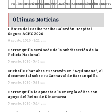
POLÍTICA
ECONOMÍA
MUNDO
DEPORTES
SALUD
CIENCIA
OPINIÓN
GENERALES
TECNOLOGÍA
EDUCACIÓN
CULTURA
EXCLUSI
+CV
Últimas Noticias
Clínica del Caribe recibe Galardón Hospital
Seguro ACHC 2026
6 agosto, 2026 - 1:21 pm
Barranquilla será sede de la Subdirección de la
Policía Nacional
5 agosto, 2026 - 5:45 pm
Michelle Char abre su corazón en “Aquí suena”, el
documental sobre su Carnaval de Barranquilla
5 agosto, 2026 - 5:32 pm
Barranquilla le apuesta a la energía eólica con
apoyo del Reino de Dinamarca
5 agosto, 2026 - 5:24 pm