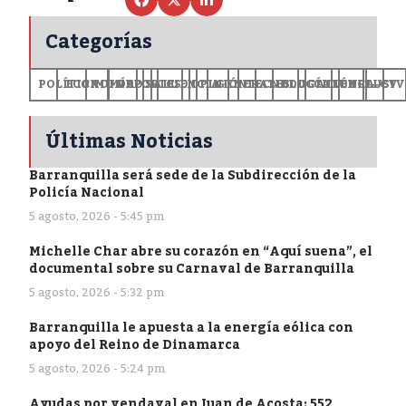
Categorías
POLÍTICA
ECONOMÍA
MUNDO
DEPORTES
SALUD
CIENCIA
OPINIÓN
GENERALES
TECNOLOGÍA
EDUCACIÓN
CULTURA
EXCLUSI
+CV
Últimas Noticias
Barranquilla será sede de la Subdirección de la
Policía Nacional
5 agosto, 2026 - 5:45 pm
Michelle Char abre su corazón en “Aquí suena”, el
documental sobre su Carnaval de Barranquilla
5 agosto, 2026 - 5:32 pm
Barranquilla le apuesta a la energía eólica con
apoyo del Reino de Dinamarca
5 agosto, 2026 - 5:24 pm
Ayudas por vendaval en Juan de Acosta: 552