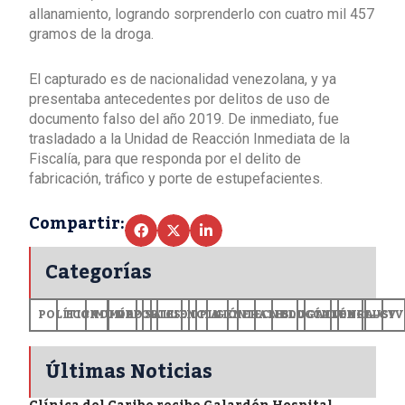
allanamiento, logrando sorprenderlo con cuatro mil 457
gramos de la droga.
El capturado es de nacionalidad venezolana, y ya
presentaba antecedentes por delitos de uso de
documento falso del año 2019. De inmediato, fue
trasladado a la Unidad de Reacción Inmediata de la
Fiscalía, para que responda por el delito de
fabricación, tráfico y porte de estupefacientes.
Compartir:
Categorías
POLÍTICA
ECONOMÍA
MUNDO
DEPORTES
SALUD
CIENCIA
OPINIÓN
GENERALES
TECNOLOGÍA
EDUCACIÓN
CULTURA
EXCLUSI
+CV
Últimas Noticias