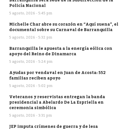
Barranquilla será sede de la Subdirección de la
Policía Nacional
5 agosto, 2026 - 5:45 pm
Michelle Char abre su corazón en “Aquí suena”, el
documental sobre su Carnaval de Barranquilla
5 agosto, 2026 - 5:32 pm
Barranquilla le apuesta a la energía eólica con
apoyo del Reino de Dinamarca
5 agosto, 2026 - 5:24 pm
Ayudas por vendaval en Juan de Acosta: 552
familias reciben apoyo
5 agosto, 2026 - 5:02 pm
Veteranos y reservistas entregan la banda
presidencial a Abelardo De La Espriella en
ceremonia simbólica
5 agosto, 2026 - 3:31 pm
JEP imputa crímenes de guerra y de lesa