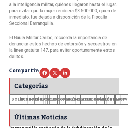
a la inteligencia militar, quiénes llegaron hasta el lugar,
para evitar que la mujer recibiera $3.500.000, quien de
inmediato, fue dejada a disposición de la Fiscalía
Seccional Barranquilla.
El Gaula Militar Caribe, recuerda la importancia de
denunciar estos hechos de extorsión y secuestros en
la línea gratuita 147, para evitar oportunamente estos
delitos.
Compartir:
Categorías
POLÍTICA
ECONOMÍA
MUNDO
DEPORTES
SALUD
CIENCIA
OPINIÓN
GENERALES
TECNOLOGÍA
EDUCACIÓN
CULTURA
EXCLUSI
+CV
Últimas Noticias