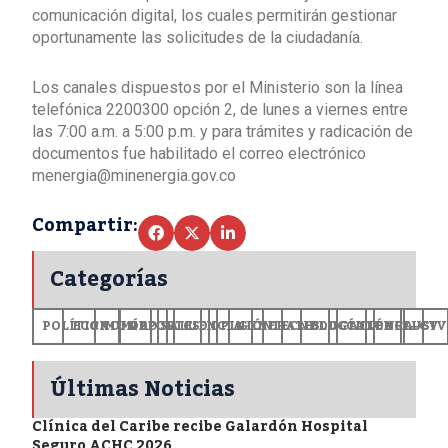
comunicación digital, los cuales permitirán gestionar
oportunamente las solicitudes de la ciudadanía.
Los canales dispuestos por el Ministerio son la línea
telefónica 2200300 opción 2, de lunes a viernes entre
las 7:00 a.m. a 5:00 p.m. y para trámites y radicación de
documentos fue habilitado el correo electrónico
menergia@minenergia.gov.co
Compartir:
Categorías
POLÍTICA
ECONOMÍA
MUNDO
DEPORTES
SALUD
CIENCIA
OPINIÓN
GENERALES
TECNOLOGÍA
EDUCACIÓN
CULTURA
EXCLUSI
+CV
Últimas Noticias
Clínica del Caribe recibe Galardón Hospital
Seguro ACHC 2026