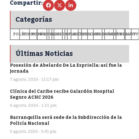
Compartir:
Categorías
POLÍTICA
ECONOMÍA
MUNDO
DEPORTES
SALUD
CIENCIA
OPINIÓN
GENERALES
TECNOLOGÍA
EDUCACIÓN
CULTURA
EXCLUSI
+CV
Últimas Noticias
Posesión de Abelardo De La Espriella: así fue la
jornada
7 agosto, 2026 - 11:17 pm
Clínica del Caribe recibe Galardón Hospital
Seguro ACHC 2026
6 agosto, 2026 - 1:21 pm
Barranquilla será sede de la Subdirección de la
Policía Nacional
5 agosto, 2026 - 5:45 pm