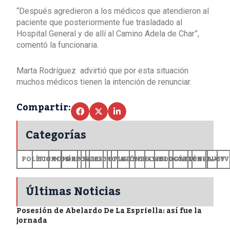
“Después agredieron a los médicos que atendieron al
paciente que posteriormente fue trasladado al
Hospital General y de allí al Camino Adela de Char”,
comentó la funcionaria.
Marta Rodríguez advirtió que por esta situación
muchos médicos tienen la intención de renunciar.
Compartir:
Categorías
POLÍTICA
ECONOMÍA
MUNDO
DEPORTES
SALUD
CIENCIA
OPINIÓN
GENERALES
TECNOLOGÍA
EDUCACIÓN
CULTURA
EXCLUSI
+CV
Últimas Noticias
Posesión de Abelardo De La Espriella: así fue la
jornada