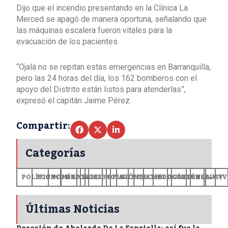
Dijo que el incendio presentando en la Clínica La
Merced se apagó de manera oportuna, señalando que
las máquinas escalera fueron vitales para la
evacuación de los pacientes.
“Ojalá no se repitan estas emergencias en Barranquilla,
pero las 24 horas del día, los 162 bomberos con el
apoyo del Distrito están listos para atenderlas”,
expresó el capitán Jaime Pérez.
Compartir:
Categorías
POLÍTICA
ECONOMÍA
MUNDO
DEPORTES
SALUD
CIENCIA
OPINIÓN
GENERALES
TECNOLOGÍA
EDUCACIÓN
CULTURA
EXCLUSI
+CV
Últimas Noticias