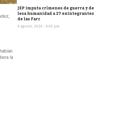
JEP imputa crímenes de guerra y de
lesa humanidad a 27 exintegrantes
ndez,
de las Farc
4 agosto, 2026 - 4:05 pm
 habían
iera la