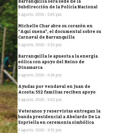
Barranquilla será sede de la
Subdirección de la Policía Nacional
5 agosto, 2026 - 5:45 pm
Michelle Char abre su corazón en
“Aquí suena”, el documental sobre su
Carnaval de Barranquilla
5 agosto, 2026 - 5:32 pm
Barranquilla le apuesta a la energía
eólica con apoyo del Reino de
Dinamarca
5 agosto, 2026 - 5:24 pm
Ayudas por vendaval en Juan de
Acosta: 552 familias reciben apoyo
5 agosto, 2026 - 5:02 pm
Veteranos y reservistas entregan la
banda presidencial a Abelardo De La
Espriella en ceremonia simbólica
5 agosto, 2026 - 3:31 pm