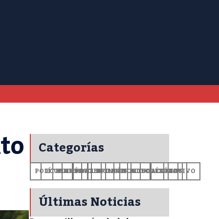
nto
Categorías
POLÍTICA
ECONOMÍA
MUNDO
DEPORTES
SALUD
CIENCIA
OPINIÓN
GENERALES
TECNOLOGÍA
EDUCACIÓN
CULTURA
EXCLUSIVO
+CV
Últimas Noticias