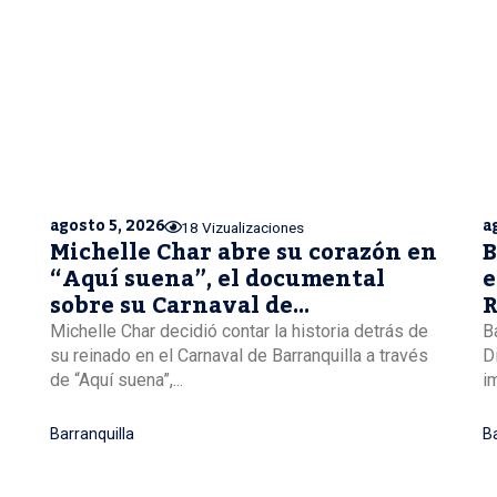
agosto 5, 2026
a
18 Vizualizaciones
Michelle Char abre su corazón en
B
“Aquí suena”, el documental
e
sobre su Carnaval de
R
Barranquilla
Michelle Char decidió contar la historia detrás de
B
su reinado en el Carnaval de Barranquilla a través
D
de “Aquí suena”,...
i
Barranquilla
Ba