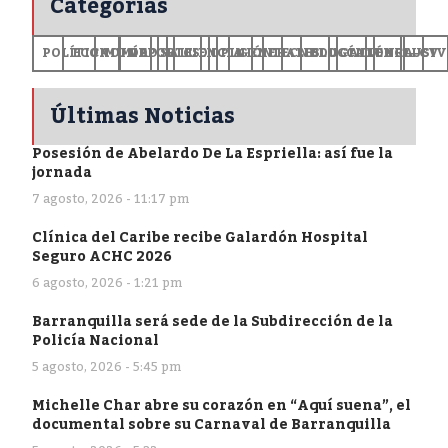
Categorías
POLÍTICA
ECONOMÍA
MUNDO
DEPORTES
SALUD
CIENCIA
OPINIÓN
GENERALES
TECNOLOGÍA
EDUCACIÓN
CULTURA
EXCLUSI
+CV
Últimas Noticias
Posesión de Abelardo De La Espriella: así fue la
jornada
7 agosto, 2026 - 11:17 pm
Clínica del Caribe recibe Galardón Hospital
Seguro ACHC 2026
6 agosto, 2026 - 1:21 pm
Barranquilla será sede de la Subdirección de la
Policía Nacional
5 agosto, 2026 - 5:45 pm
Michelle Char abre su corazón en “Aquí suena”, el
documental sobre su Carnaval de Barranquilla