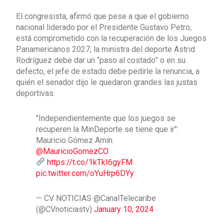
El congresista, afirmó que pese a que el gobierno
nacional liderado por el Presidente Gustavo Petro,
está comprometido con la recuperación de los Juegos
Panamericanos 2027, la ministra del deporte Astrid
Rodríguez debe dar un “paso al costado” o en su
defecto, el jefe de estado debe pedirle la renuncia, a
quién el senador dijo le quedaron grandes las justas
deportivas.
"Independientemente que los juegos se
recuperen la MinDeporte se tiene que ir":
Mauricio Gómez Amín.
@MauricioGomezCO
https://t.co/1kTkI6gyFM
pic.twitter.com/oYuHrp6DYy
— CV NOTICIAS @CanalTelecaribe
(@CVnoticiastv)
January 10, 2024