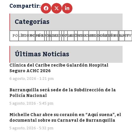
Compartir:
Categorías
POLÍTICA
ECONOMÍA
MUNDO
DEPORTES
SALUD
CIENCIA
OPINIÓN
GENERALES
TECNOLOGÍA
EDUCACIÓN
CULTURA
EXCLUSI
+CV
Últimas Noticias
Clínica del Caribe recibe Galardón Hospital
Seguro ACHC 2026
6 agosto, 2026 - 1:21 pm
Barranquilla será sede de la Subdirección de la
Policía Nacional
5 agosto, 2026 - 5:45 pm
Michelle Char abre su corazón en “Aquí suena”, el
documental sobre su Carnaval de Barranquilla
5 agosto, 2026 - 5:32 pm